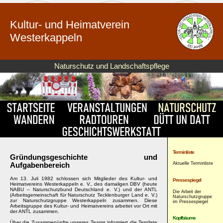
Kultur- und Heimatverein
Westerkappeln
Naturschutz und Landschaftspflege
Terminliste
Gründungsgeschichte und
Aktuelle Terminliste
Aufgabenbereich
Am 13. Juli 1982 schlossen sich Mitglieder des Kultur- und
Pressespiegel
Heimatvereins Westerkappeln e. V., des damaligen DBV (heute
NABU – Naturschutzbund Deutschland e. V.) und der ANTL
Die Arbeit der
(Arbeitsgemeinschaft für Naturschutz Tecklenburger Land e. V.)
Naturschutzgruppe
zur Naturschutzgruppe Westerkappeln zusammen. Diese
im Pressespiegel
Arbeitsgruppe des Kultur- und Heimatvereins arbeitet vor Ort mit
der ANTL zusammen.
Kopfbäume
Über die Zusammenünfte unseres Teams informiert die Ternliste