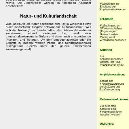
rechts. Die Arbeitsfelder werden im folgenden Abschnitt
Maßnahmen zur
beschrieben:
Erhaltung der
Kopfbaumvorkommen
Natur- und Kulturlandschaft
Entkusseln
Was landläufig als Natur bezeichnet wird, ist in Wirklichkeit eine
Maßnahmen, um
durch menschliche Eingriffe entstandene Kulturlandschaft. Weil
Offenlandschaften
sich die Nutzung der Landschaft in den letzten Jahrzehnten
(Abgrabungen,
zunehmend schnell verändert hat, sind viele
Dünen, Heiden,
Landschaftselemente in Gefahr und damit auch entsprechende
Moore) nicht
Pflanzen- und Tierarten. Um dem entgegenzuwirken oder die
verbuschen zu lassen
Eingriffe zu mildern, werden Pflege- und Schutzmaßnahmen
durchgeführt (Rechts unter den grünen Überschriften
zusammengefasst).
Kartierung
Für
Schutzmaßnahmen
werden Tier- und
Pflanzenarten erfaßt
Amphibienwanderung
Schutz der
Frühjahrswanderung
durch Zäune und
Straßensperrung
Fledermausvorkommen
Zur besseren
Kontrolle sind
Fledermauskästen
installiert worden
Wallhecken