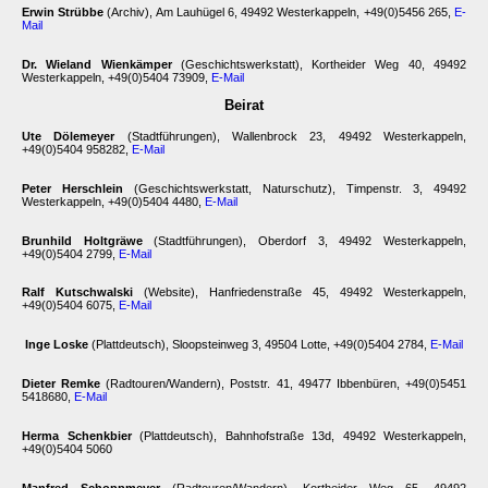
Erwin Strübbe
(Archiv), Am Lauhügel 6, 49492 Westerkappeln, +49(0)5456 265,
E-
Mail
Dr. Wieland Wienkämper
(Geschichtswerkstatt), Kortheider Weg 40, 49492
Westerkappeln, +49(0)5404 73909,
E-Mail
Beirat
Ute Dölemeyer
(Stadtführungen), Wallenbrock 23, 49492 Westerkappeln,
+49(0)5404 958282,
E-Mail
Peter Herschlein
(Geschichtswerkstatt, Naturschutz), Timpenstr. 3, 49492
Westerkappeln, +49(0)5404 4480,
E-Mail
Brunhild Holtgräwe
(Stadtführungen), Oberdorf 3, 49492 Westerkappeln,
+49(0)5404 2799,
E-Mail
Ralf Kutschwalski
(Website), Hanfriedenstraße 45, 49492 Westerkappeln,
+49(0)5404 6075,
E-Mail
Inge Loske
(Plattdeutsch), Sloopsteinweg 3, 49504 Lotte, +49(0)5404 2784,
E-Mail
Dieter Remke
(Radtouren/Wandern), Poststr. 41, 49477 Ibbenbüren, +49(0)5451
5418680,
E-Mail
Herma Schenkbier
(Plattdeutsch), Bahnhofstraße 13d, 49492 Westerkappeln,
+49(0)5404 5060